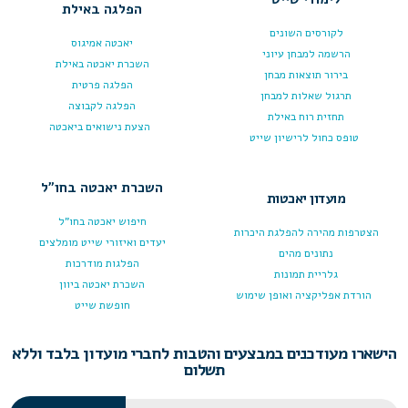
הפלגה באילת
לקורסים השונים
יאכטה אמיגוס
הרשמה למבחן עיוני
השכרת יאכטה באילת
בירור תוצאות מבחן
הפלגה פרטית
תרגול שאלות למבחן
הפלגה לקבוצה
תחזית רוח באילת
הצעת נישואים ביאכטה
טופס כחול לרישיון שייט
השכרת יאכטה בחו"ל
מועדון יאכטות
חיפוש יאכטה בחו"ל
הצטרפות מהירה להפלגת היכרות
יעדים ואיזורי שייט מומלצים
נתונים מהים
הפלגות מודרכות
גלריית תמונות
השכרת יאכטה ביוון
הורדת אפליקציה ואופן שימוש
חופשת שייט
הישארו מעודכנים במבצעים והטבות לחברי מועדון בלבד וללא
תשלום
Email