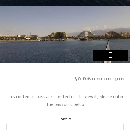
ילוג
תוכן
כלי השייט שלנו
לימודי שייט
הפלגות בחו"ל
עזרים לשייט
הפלגות באילת
מוגן: חוברת משיט 40
This content is password-protected. To view it, please enter
the password below.
סיסמה: