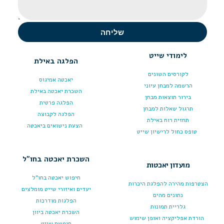
שליחה
לימודי שייט
הפלגה באילת
לקורסים השונים
יאכטה אמיגוס
הרשמה למבחן עיוני
השכרת יאכטה באילת
בירור תוצאות מבחן
הפלגה פרטית
תרגול שאלות למבחן
הפלגה לקבוצה
תחזית רוח באילת
הצעת נישואים ביאכטה
טופס כחול לרישיון שייט
השכרת יאכטה בחו"ל
מועדון יאכטות
חיפוש יאכטה בחו"ל
הצטרפות מהירה להפלגת היכרות
יעדים ואיזורי שייט מומלצים
נתונים מהים
הפלגות מודרכות
גלריית תמונות
השכרת יאכטה ביוון
הורדת אפליקציה ואופן שימוש
חופשת שייט