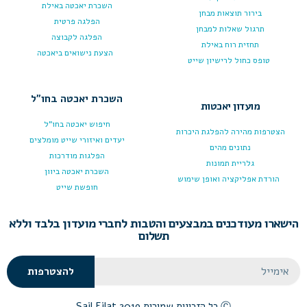
השכרת יאכטה באילת
בירור תוצאות מבחן
הפלגה פרטית
תרגול שאלות למבחן
הפלגה לקבוצה
תחזית רוח באילת
הצעת נישואים ביאכטה
טופס כחול לרישיון שייט
השכרת יאכטה בחו"ל
מועדון יאכטות
חיפוש יאכטה בחו"ל
הצטרפות מהירה להפלגת היכרות
יעדים ואיזורי שייט מומלצים
נתונים מהים
הפלגות מודרכות
גלריית תמונות
השכרת יאכטה ביוון
הורדת אפליקציה ואופן שימוש
חופשת שייט
הישארו מעודכנים במבצעים והטבות לחברי מועדון בלבד וללא
תשלום
Email
להצטרפות
Ⓒ כל הזכויות שמורות 2019 Sail Eilat