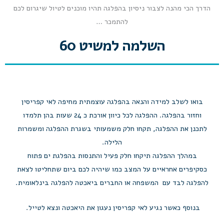
הדרך הכי מהנה לצבור ניסיון בהפלגה
תהיו מוכנים לטיול שיגרום לכם
להתמכר …
השלמה למשיט 60
בואו לשלב למידה והנאה בהפלגה עוצמתית מחיפה לאי קפריסין
וחזור בהפלגה. ההפלגה לכל כיוון אורכת כ 24 שעות בהן תלמדו
לתכנן את ההפלגה, תקחו חלק משמעותי בשגרת ההפלגה ומשמרות
הלילה.
במהלך ההפלגה תיקחו חלק פעיל והתנסות בהפלגת ים פתוח
כסקיפרים אחראיים על המצב כמו שיהיה לכם ביום שתחליטו לצאת
להפלגה לבד עם המשפחה או החברים ביאכטה להפלגה בינלאומית.
בנוסף כאשר נגיע לאי קפריסין נעגון את היאכטה ונצא לטייל.